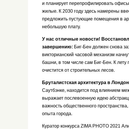
и планирует перепрофилировать офисы 
жилые. К 2030 году здесь намерены вве
предложить пустующие помещения в аре
небольшую плату.
У нас отличные новости! Восстанов
завершению:
Биг-Бен должен снова заз
викторианский часовой механизм начнут
башни, в том числе сам Биг-Бен. К лет
очистится от строительных лесов.
Бруталистская архитектура в Лондо
Саутбэнке, находится под влиянием ме
выражает послевоенную идею абстракци
важность общественного пространства, 
опыта города.
Куратор конкурса ZIMA PHOTO 2021 Ал