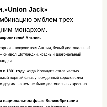
,»Union Jack»
омбинацию эмблем трех
дним монархом.
покровителей Англии:
еоргия – покровителя Англии, белый диагональный
 — символ Шотландии, красный диагональный
ландии.
 в 1801 году
, когда Ирландия стала частью
самый первый флаг, учрежденный королевским
го другим: на нем не было диагональных красных
 на национальном флаге Великобритании