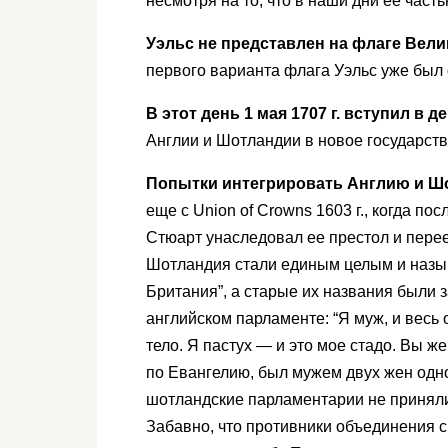
несмотря на то, что в наши дни ее част
Уэльс не представлен на флаге Вел
первого варианта флага Уэльс уже был 
В этот день 1 мая 1707 г. вступил в д
Англии и Шотландии в новое государст
Попытки интегрировать Англию и 
еще с Union of Crowns 1603 г., когда п
Стюарт унаследовал ее престол и перее
Шотландия стали единым целым и назы
Британия”, а старые их названия были з
английском парламенте: “Я муж, и весь 
тело. Я пастух — и это мое стадо. Вы ж
по Евангелию, был мужем двух жен одно
шотландские парламентарии не приняли 
Забавно, что противники объединения с