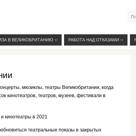
М. КУРСКАЯ, +7(926)734-03-33, +7(926)274-03-33, VISA@
ИЗА В ВЕЛИКОБРИТАНИЮ
РАБОТА НАД ОТКАЗАМИ
нии
 концерты, мюзиклы, театры Великобритании, когда
сок кинотеатров, театров, музеев, фестивали в
 и кинотеатры в 2021
обновиться театральные показы в закрытых