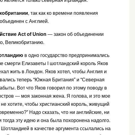
ью является только северная Ирландия.
икобритании
, так как ко времени появления
объединен с Англией.
ействие Act of Union
— закон об объединении
во, Великобританию.
Шотландию
в одно государство предпринимались
осле смерти Елизаветы I шотландский король Яков
хал жить в Лондон. Яков хотел, чтобы Англия и
вались теперь “Южная Британия” и “Северная
абыты. Вот что Яков говорил по этому поводу в
остров — моя законная жена. Я голова, и это мое
е не хотите, чтобы христианский король, живущий
временно?” Надо сказать, что ни английские, ни
тогда эту идею и она была похоронена надолго.
 Шотландией в качестве аргумента ссылались на