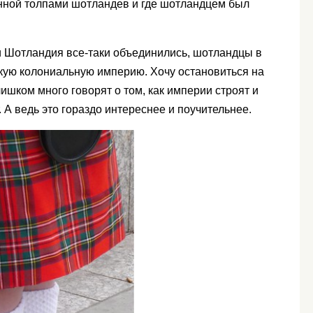
нной толпами шотландев и где шотландцем был
я и Шотландия все-таки объединились, шотландцы в
кую колониальную империю. Хочу остановиться на
ишком много говорят о том, как империи строят и
. А ведь это гораздо интереснее и поучительнее.