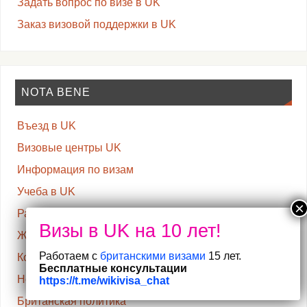
Задать вопрос по визе в UK
Заказ визовой поддержки в UK
NOTA BENE
Въезд в UK
Визовые центры UK
Информация по визам
Учеба в UK
Работа и бизнес в UK
Жизнь в UK
Работаем с
британскими визами
15 лет.
Коронавирус
Бесплатные консультации
Home Office – МВД UK
https://t.me/wikivisa_chat
Британская политика