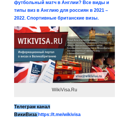
футбольный матч в Англии? Все виды и
типы виз в Англию для россиян в 2021 –
2022. Спортивные британские визы.
WikiVisa.Ru
Телеграм канал
ВикиВиза
https://t.me/wikivisa