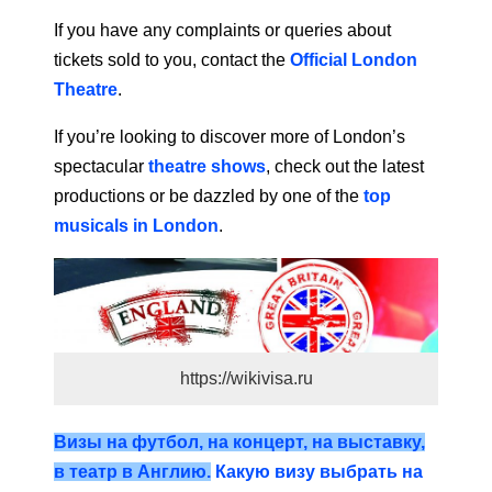
If you have any complaints or queries about
tickets sold to you, contact the
Official London
Theatre
.
If you’re looking to discover more of London’s
spectacular
theatre shows
, check out the latest
productions or be dazzled by one of the
top
musicals in London
.
https://wikivisa.ru
Визы на футбол, на концерт, на выставку,
в театр в Англию.
Какую визу выбрать на