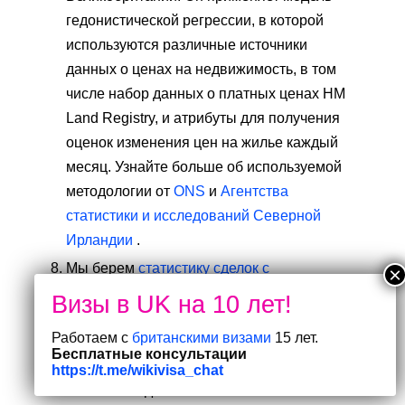
гедонистической регрессии, в которой
используются различные источники
данных о ценах на недвижимость, в том
числе набор данных о платных ценах HM
Land Registry, и атрибуты для получения
оценок изменения цен на жилье каждый
месяц. Узнайте больше об используемой
методологии от
ONS
и
Агентства
статистики и исследований Северной
Ирландии
.
Мы берем
статистику сделок с
недвижимостью в Великобритании
из
ежемесячных оценок Налогово-
Работаем с
британскими визами
15 лет.
таможенной службы Великобритании
Бесплатные консультации
(HMRC) о количестве сделок с жилой и
https://t.me/wikivisa_chat
нежилой недвижимостью в