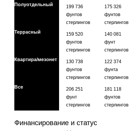
Полуотдельный
199 736
175 326
фунтов
фунтов
стерлингов
стерлингов
Террасный
159 520
140 081
фунтов
фунт
стерлингов
стерлингов
Квартира/мезонет
130 738
122 374
фунтов
фунта
стерлингов
стерлингов
Все
206 251
181 118
фунт
фунтов
стерлингов
стерлингов
Финансирование и статус