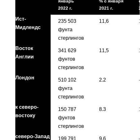
январь
% с января
2022 г.
2021 г.
Ист-
235 503
11,6
Мидлендс
фунта
стерлингов
Восток
341 629
11,5
Англии
фунтов
стерлингов
Лондон
510 102
2.2
фунта
стерлингов
к северо-
150 787
8.3
востоку
фунтов
стерлингов
северо-Запад
199 791
9,6