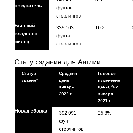
покупатель
фунтов
стерлингов
Бывший
335 103
10.2
владелец
фунта
жилец
стерлингов
Статус здания для Англии
Статус
Средняя
Годовое
здания*
цена
изменение
январь
цены, % с
2022 г.
января
2021 г.
Новая сборка
392 091
25,8%
фунт
стерлингов