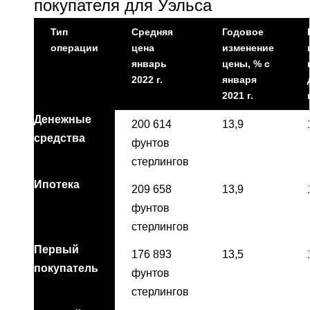
покупателя для Уэльса
Тип
Средняя
Годовое
операции
цена
изменение
январь
цены, % с
2022 г.
января
2021 г.
Денежные
200 614
13,9
средства
фунтов
стерлингов
Ипотека
209 658
13,9
фунтов
стерлингов
Первый
176 893
13,5
покупатель
фунтов
стерлингов