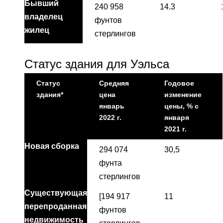
Бывший
240 958
14.3
владелец
фунтов
жилец
стерлингов
Статус здания для Уэльса
Статус
Средняя
Годовое
здания*
цена
изменение
январь
цены, % с
2022 г.
января
2021 г.
Новая сборка
294 074
30,5
фунта
стерлингов
Существующая
[194 917
11
перепроданная
фунтов
недвижимость