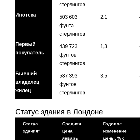
стерлингов
Ипотека
503 603
2.1
фунта
стерлингов
Первый
439 723
1,3
покупатель
фунтов
стерлингов
Бывший
587 393
3,5
владелец
фунтов
жилец
стерлингов
Статус здания в Лондоне
Статус
Средняя
Годовое
здания*
цена
изменение
январь
цены, % с