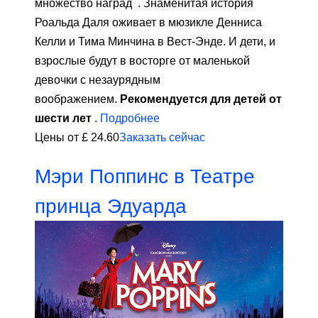
множество наград . Знаменитая история
Роальда Даля оживает в мюзикле Денниса
Келли и Тима Минчина в Вест-Энде. И дети, и
взрослые будут в восторге от маленькой
девочки с незаурядным
воображением.
Рекомендуется для детей от
шести лет
.
Подробнее
Цены от £ 24.60
Заказать сейчас
Мэри Поппинс в Театре
принца Эдуарда