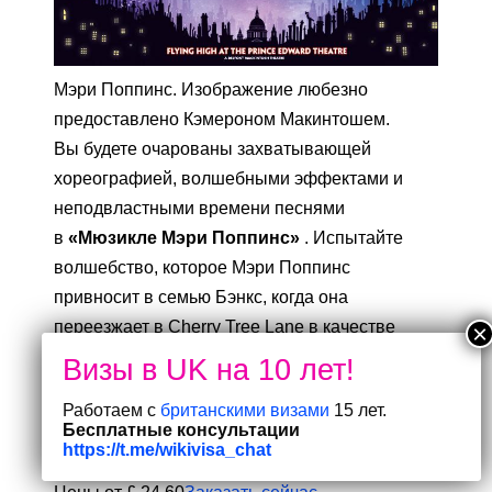
Мэри Поппинс. Изображение любезно
предоставлено Кэмероном Макинтошем.
Вы будете очарованы захватывающей
хореографией, волшебными эффектами и
неподвластными времени песнями
в
«Мюзикле Мэри Поппинс»
. Испытайте
волшебство, которое Мэри Поппинс
привносит в семью Бэнкс, когда она
переезжает в Cherry Tree Lane в качестве
детской няни. Это семейное шоу практически
во всех смыслах!
Рекомендуется для детей
Работаем с
британскими визами
15 лет.
от семи лет и старше
.
Дети младше пяти
Бесплатные консультации
лет не допускаются
.
Подробнее
https://t.me/wikivisa_chat