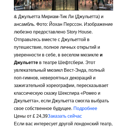
& Джульетта Мириам-Тик Ли (Джульетта) и
ансамбль. Фото: Йохан Перссон. Изображение
любезно предоставлено Story House.
Отправьтесь вместе с Джульеттой в
путешествие, полное личных открытий и
уверенности в себе, в веселом мюзикле
и
Джульетте
в театре Шефтсбери. Этот
увлекательный мюзикл Вест-Энда, полный
поп-гимнов, невероятных декораций и
зажигательной хореографии, пересказывает
классическую сказку Шекспира «Ромео и
Джульетта», если Джульетта смогла выбрать
свое собственное будущее.
Подробнее
Цены от £ 24,39
Заказать сейчас
Если вас интересует другой лондонский театр,