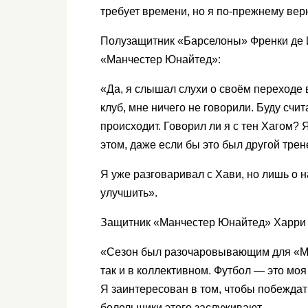
требует времени, но я по-прежнему верю
Полузащитник «Барселоны» Френки де 
«Манчестер Юнайтед»:
«Да, я слышал слухи о своём переходе
клуб, мне ничего не говорили. Буду счит
происходит. Говорил ли я с тен Хагом? 
этом, даже если бы это был другой трен
Я уже разговаривал с Хави, но лишь о н
улучшить».
Защитник «Манчестер Юнайтед» Харри М
«Сезон был разочаровывающим для «Ма
так и в коллективном. Футбол — это мо
Я заинтересован в том, чтобы побеждать
болельщики этого заслуживают.