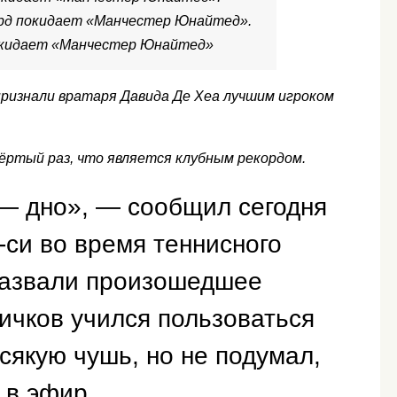
рд покидает «Манчестер Юнайтед».
окидает «Манчестер Юнайтед»
изнали вратаря Давида Де Хеа лучшим игроком
вёртый раз, что является клубным рекордом.
— дно», — сообщил сегодня
-си во время теннисного
назвали произошедшее
вичков учился пользоваться
всякую чушь, но не подумал,
 в эфир.