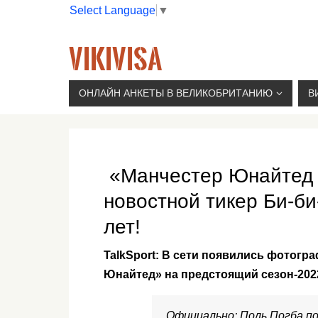
Select Language
▼
VIKIVISA
Г. МОСКВА, 2-Й СЫРОМЯТНИЧЕСКИЙ ПЕР., 11, 
ОНЛАЙН АНКЕТЫ В ВЕЛИКОБРИТАНИЮ
В
«Манчестер Юнайтед 
новостной тикер Би-би
лет!
TalkSport: В сети появились фотог
Юнайтед» на предстоящий сезон-2022
Официально: Поль Погба п