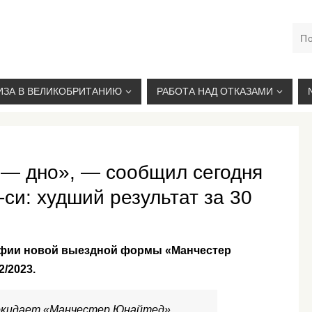
М. КУРСКАЯ, +7(926)734-03-33, +7(926)274-03-33, VISA@
ИЗА В ВЕЛИКОБРИТАНИЮ
РАБОТА НАД ОТКАЗАМИ
— дно», — сообщил сегодня
-си: худший результат за 30
рафии новой выездной формы «Манчестер
/2023.
окидает «Манчестер Юнайтед».