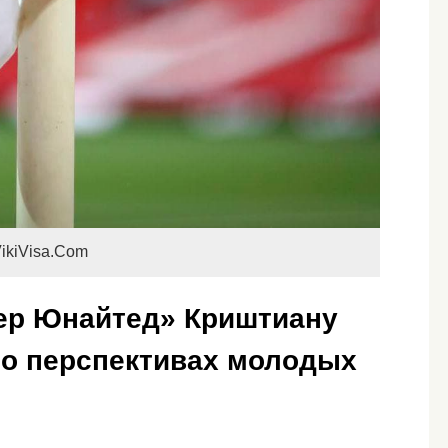
ikiVisa.Com
ер Юнайтед» Криштиану
 о перспективах молодых