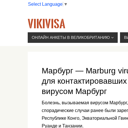
Select Language
▼
VIKIVISA
Г. МОСКВА, 2-Й СЫРОМЯТНИЧЕСКИЙ ПЕР., 11, 
ОНЛАЙН АНКЕТЫ В ВЕЛИКОБРИТАНИЮ
В
Марбург — Marburg vir
для контактировавших
вирусом Марбург
Болезнь, вызываемая вирусом Марбург,
спорадические случаи ранее были заре
Республике Конго, Экваториальной Гвин
Руанде и Танзании.