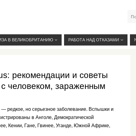
М. КУРСКАЯ, +7(926)734-03-33, +7(926)274-03-33, VISA@
ИЗА В ВЕЛИКОБРИТАНИЮ
РАБОТА НАД ОТКАЗАМИ
us: рекомендации и советы
 с человеком, зараженным
 — редкое, но серьезное заболевание. Вспышки и
гистрированы в Анголе, Демократической
ее, Кении, Гане, Гвинее, Уганде, Южной Африке,