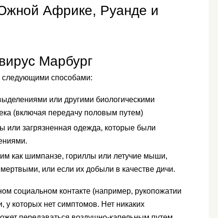
 Южной Африке, Руанде и
 вирус Марбург
я следующими способами:
 выделениями или другими биологическими
ка (включая передачу половым путем)
глы или загрязненная одежда, которые были
ениями.
ким как шимпанзе, гориллы или летучие мыши,
мертвыми, или если их добыли в качестве дичи.
ном социальном контакте (например, рукопожатии
, у которых нет симптомов. Нет никаких
 может передаваться воздушно-капельным путем.