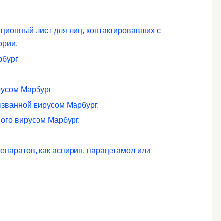
ционный лист для лиц, контактировавших с
ории.
рбург
г
русом Марбург
ызванной вирусом Марбург.
ого вирусом Марбург.
епаратов, как аспирин, парацетамол или