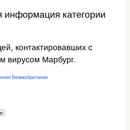
я информация категории
ей, контактировавших с
м вирусом Марбург.
нения Великобритании
це