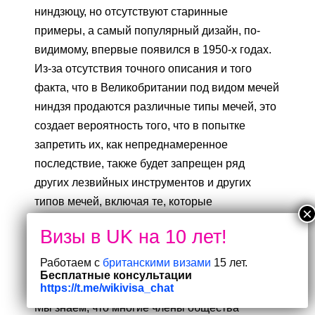
ниндзюцу, но отсутствуют старинные
примеры, а самый популярный дизайн, по-
видимому, впервые появился в 1950-х годах.
Из-за отсутствия точного описания и того
факта, что в Великобритании под видом мечей
ниндзя продаются различные типы мечей, это
создает вероятность того, что в попытке
запретить их, как непреднамеренное
последствие, также будет запрещен ряд
других лезвийных инструментов и других
типов мечей, включая те, которые
используются в законных целях.
3.3. Существует ряд причин, по которым
Работаем с
британскими визами
15 лет.
некоторые мечи должны оставаться
Бесплатные консультации
https://t.me/wikivisa_chat
законными для владения и использования.
Мы знаем, что многие члены общества