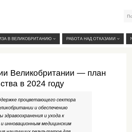
М. КУРСКАЯ, +7(926)734-03-33, +7(926)274-03-33, VISA@
ИЗА В ВЕЛИКОБРИТАНИЮ
РАБОТА НАД ОТКАЗАМИ
ии Великобритании — план
ства в 2024 году
ддержке процветающего сектора
еликобритании и обеспечению
 здравоохранения и ухода к
 и инновационным медицинским
ия наилучших результатов для