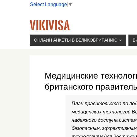
Select Language
▼
VIKIVISA
Г. МОСКВА, 2-Й СЫРОМЯТНИЧЕСКИЙ ПЕР., 11, 
ОНЛАЙН АНКЕТЫ В ВЕЛИКОБРИТАНИЮ
В
Медицинские технолог
британского правитель
План правительства по по
медицинских технологий В
надежного доступа системы
безопасным, эффективным
технологиям для достижен