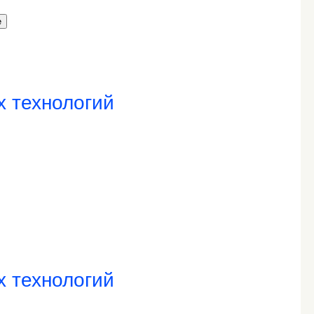
е
х технологий
х технологий