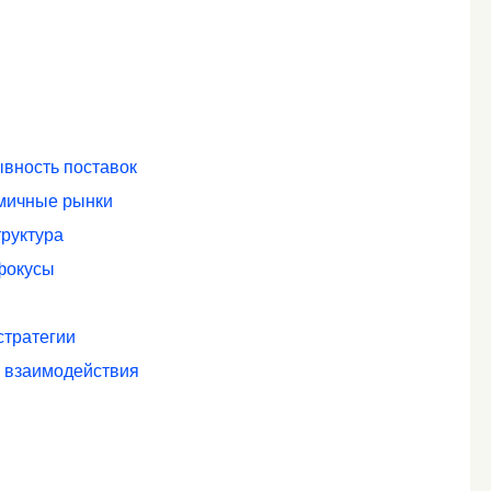
ывность поставок
амичные рынки
труктура
фокусы
стратегии
о взаимодействия