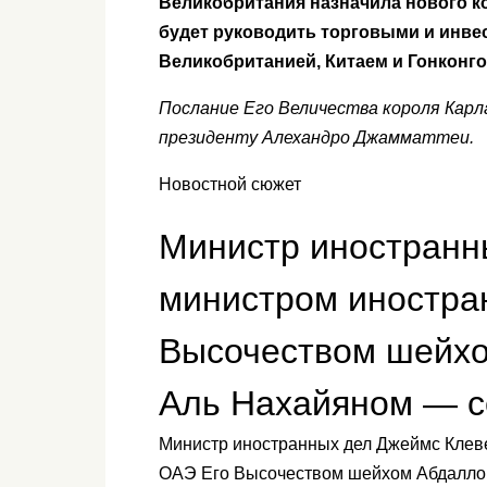
Великобритания назначила нового к
будет руководить торговыми и инв
Великобританией, Китаем и Гонконг
Послание Его Величества короля Карла
президенту Алехандро Джамматтеи.
Новостной сюжет
Министр иностранны
министром иностра
Высочеством шейхо
Аль Нахайяном — се
Министр иностранных дел Джеймс Клеве
ОАЭ Его Высочеством шейхом Абдаллой