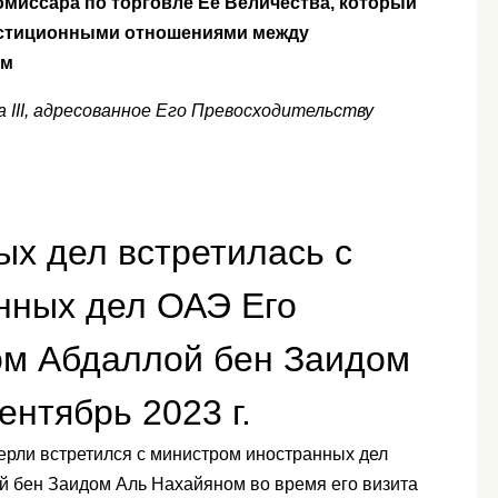
омиссара по торговле Ее Величества, который
естиционными отношениями между
ом
 III, адресованное Его Превосходительству
х дел встретилась с
нных дел ОАЭ Его
м Абдаллой бен Заидом
нтябрь 2023 г.
рли встретился с министром иностранных дел
 бен Заидом Аль Нахайяном во время его визита