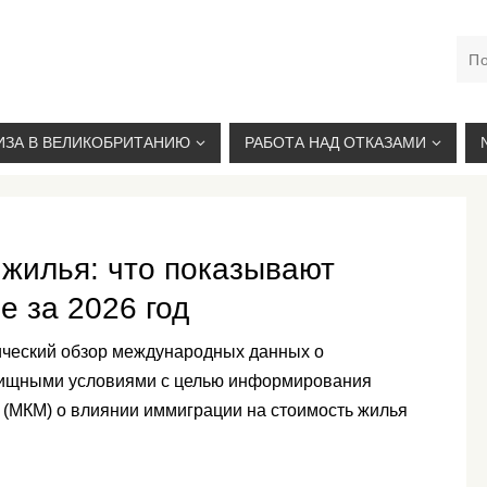
М. КУРСКАЯ, +7(926)734-03-33, +7(926)274-03-33, VISA@
ИЗА В ВЕЛИКОБРИТАНИЮ
РАБОТА НАД ОТКАЗАМИ
 жилья: что показывают
 за 2026 год
ический обзор международных данных о
лищными условиями с целью информирования
 (МКМ) о влиянии иммиграции на стоимость жилья