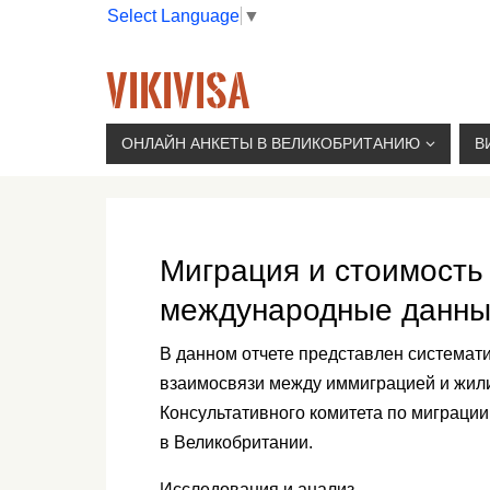
Select Language
▼
VIKIVISA
Г. МОСКВА, 2-Й СЫРОМЯТНИЧЕСКИЙ ПЕР., 11, 
ОНЛАЙН АНКЕТЫ В ВЕЛИКОБРИТАНИЮ
В
Миграция и стоимость
международные данные
В данном отчете представлен системат
взаимосвязи между иммиграцией и жи
Консультативного комитета по миграции
в Великобритании.
Исследования и анализ