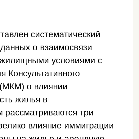
ставлен систематический
данных о взаимосвязи
 жилищными условиями с
я Консультативного
 (МКМ) о влиянии
сть жилья в
м рассматриваются три
о велико влияние иммиграции
цены на жилье и арендную