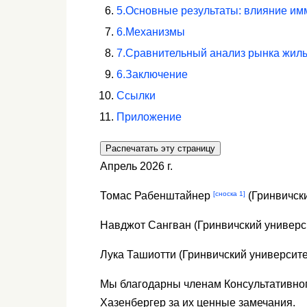
5.
Основные результаты: влияние имм
6.
Механизмы
7.
Сравнительный анализ рынка жилья
6.
Заключение
Ссылки
Приложение
Распечатать эту страницу
Апрель 2026 г.
[сноска 1]
Томас Рабенштайнер
(Гринвичски
Навджот Сангван (Гринвичский универс
Лука Ташиотти (Гринвичский университе
Мы благодарны членам Консультативног
Хазенбергер за их ценные замечания.