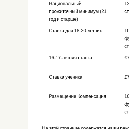
Национальный
1
прожиточный минимум (21
с
год и старше)
Ставка для 18-20-летних
10
ф
с
16-17-летняя ставка
£7
Ставка ученика
£7
Размещение Компенсация
10
ф
с
На этой странице содержатся наши ре