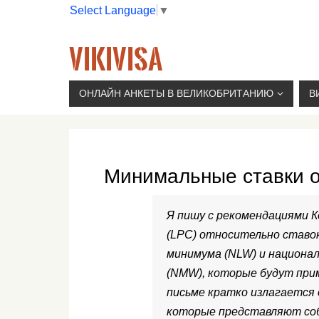
Select Language
▼
VIKIVISA
Г. МОСКВА, 2-Й СЫРОМЯТНИЧЕСКИЙ ПЕР., 11, 
ОНЛАЙН АНКЕТЫ В ВЕЛИКОБРИТАНИЮ
В
Минимальные ставки о
Я пишу с рекомендациями К
(LPC) относительно ставо
минимума (NLW) и национа
(NMW), которые будут прим
письме кратко излагается 
которые представляют соб