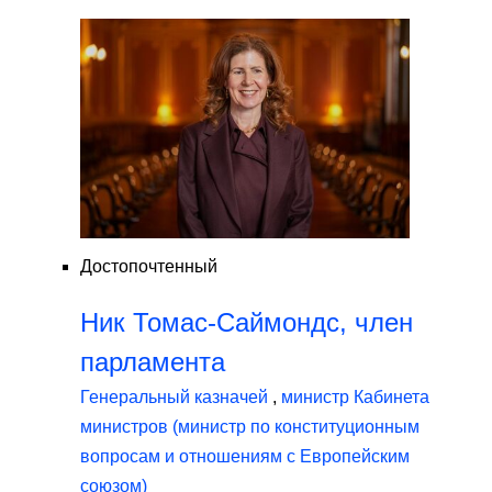
Достопочтенный
Ник Томас-Саймондс, член
парламента
Генеральный казначей
,
министр Кабинета
министров (министр по конституционным
вопросам и отношениям с Европейским
союзом)