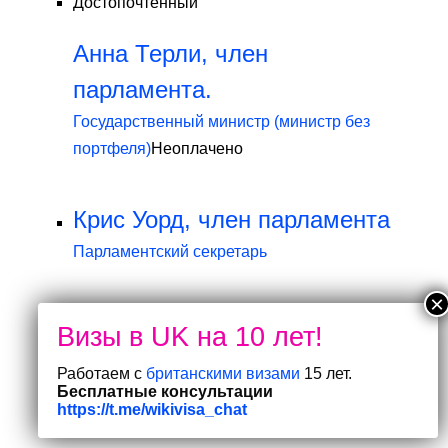
Достопочтенный
Анна Терли, член
парламента.
Государственный министр (министр без
портфеля)
Неоплачено
Крис Уорд, член парламента
Парламентский секретарь
Сатвир Каур, член
парламента.
Работаем с
британскими визами
15 лет.
Парламентский секретарь
Неоплачено
Бесплатные консультации
https://t.me/wikivisa_chat