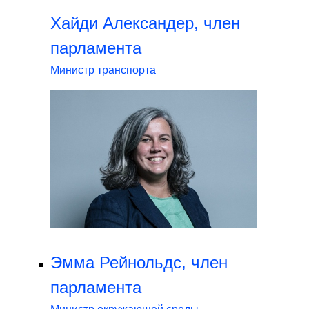
Хайди Александер, член
парламента
Министр транспорта
Эмма Рейнольдс, член
парламента