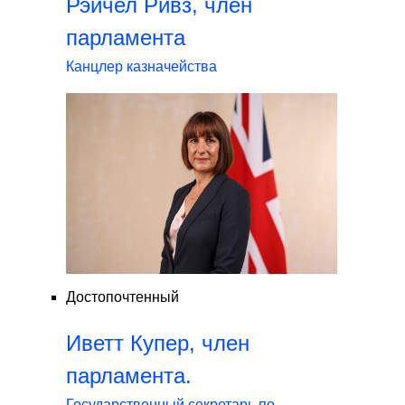
Рэйчел Ривз, член
парламента
Канцлер казначейства
Достопочтенный
Иветт Купер, член
парламента.
Государственный секретарь по