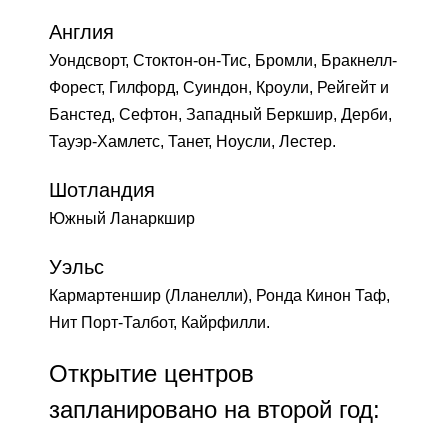
Англия
Уондсворт, Стоктон-он-Тис, Бромли, Бракнелл-
Форест, Гилфорд, Суиндон, Кроули, Рейгейт и
Банстед, Сефтон, Западный Беркшир, Дерби,
Тауэр-Хамлетс, Танет, Ноусли, Лестер.
Шотландия
Южный Ланаркшир
Уэльс
Кармартеншир (Лланелли), Ронда Кинон Таф,
Нит Порт-Талбот, Кайрфилли.
Открытие центров
запланировано на второй год: