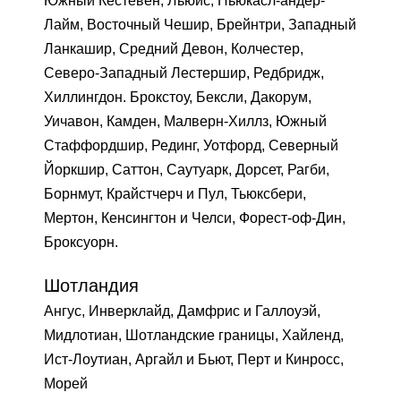
Южный Кестевен, Льюис, Ньюкасл-андер-
Лайм, Восточный Чешир, Брейнтри, Западный
Ланкашир, Средний Девон, Колчестер,
Северо-Западный Лестершир, Редбридж,
Хиллингдон. Брокстоу, Бексли, Дакорум,
Уичавон, Камден, Малверн-Хиллз, Южный
Стаффордшир, Рединг, Уотфорд, Северный
Йоркшир, Саттон, Саутуарк, Дорсет, Рагби,
Борнмут, Крайстчерч и Пул, Тьюксбери,
Мертон, Кенсингтон и Челси, Форест-оф-Дин,
Броксуорн.
Шотландия
Ангус, Инверклайд, Дамфрис и Галлоуэй,
Мидлотиан, Шотландские границы, Хайленд,
Ист-Лоутиан, Аргайл и Бьют, Перт и Кинросс,
Морей