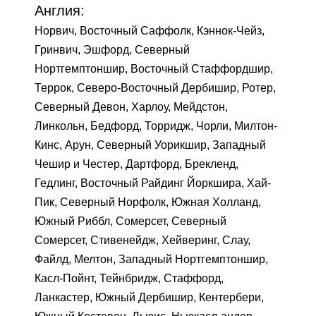
Англия:
Норвич, Восточный Саффолк, Кэннок-Чейз,
Гринвич, Эшфорд, Северный
Нортгемптоншир, Восточный Стаффордшир,
Террок, Северо-Восточный Дербишир, Ротер,
Северный Девон, Харлоу, Мейдстон,
Линкольн, Бедфорд, Торридж, Чорли, Милтон-
Кинс, Арун, Северный Уорикшир, Западный
Чешир и Честер, Дартфорд, Брекленд,
Гедлинг, Восточный Райдинг Йоркшира, Хай-
Пик, Северный Норфолк, Южная Холланд,
Южный Риббл, Сомерсет, Северный
Сомерсет, Стивенейдж, Хейверинг, Слау,
Файлд, Мелтон, Западный Нортгемптоншир,
Касл-Пойнт, Тейнбридж, Стаффорд,
Ланкастер, Южный Дербишир, Кентербери,