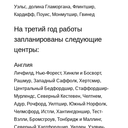
Уэльс, долина Гламоргана, Флинтшир,
Кардифф, Поуис, Монмутшир, Гвинед
На третий год работы
запланированы следующие
центры:
Англия
Личфилд, Нью-Форест, Хинкли и Босворт,
Рашмур, Западный Саффолк, Хертсмир,
Центральный Бедфордшир, Стаффордшир-
Мурлендс, Северный Кестевен, Челтнем,
Адур, Рочфорд, Уилтшир, Южный Норфолк,
Челмсфорд, Истли, Хантингдоншир, Тест-
Вэлли, Бромсгроув, Тонбридж и Маллинг,
Северный Хартфордшир, Уилден, Уэлвин-