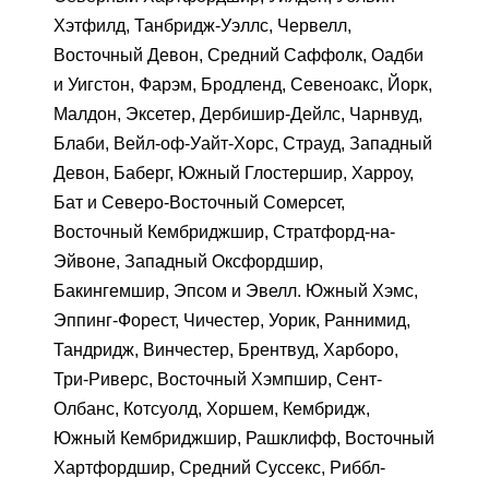
Хэтфилд, Танбридж-Уэллс, Червелл,
Восточный Девон, Средний Саффолк, Оадби
и Уигстон, Фарэм, Бродленд, Севеноакс, Йорк,
Малдон, Эксетер, Дербишир-Дейлс, Чарнвуд,
Блаби, Вейл-оф-Уайт-Хорс, Страуд, Западный
Девон, Баберг, Южный Глостершир, Харроу,
Бат и Северо-Восточный Сомерсет,
Восточный Кембриджшир, Стратфорд-на-
Эйвоне, Западный Оксфордшир,
Бакингемшир, Эпсом и Эвелл. Южный Хэмс,
Эппинг-Форест, Чичестер, Уорик, Раннимид,
Тандридж, Винчестер, Брентвуд, Харборо,
Три-Риверс, Восточный Хэмпшир, Сент-
Олбанс, Котсуолд, Хоршем, Кембридж,
Южный Кембриджшир, Рашклифф, Восточный
Хартфордшир, Средний Суссекс, Риббл-