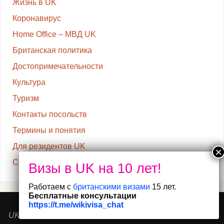
Жизнь в UK
Коронавирус
Home Office – МВД UK
Британская политика
Достопримечательности
Культура
Туризм
Контакты посольств
Термины и понятия
Для резидентов UK
Семья в UK
Работаем с
британскими визами
15 лет.
Бесплатные консультации
https://t.me/wikivisa_chat
UK Visa Application Centre. Moscow, Russia, 105120, 2nd