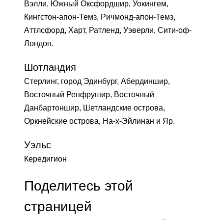
Вэлли, Южный Оксфордшир, Уокингем,
Кингстон-апон-Темз, Ричмонд-апон-Темз,
Аттлсфорд, Харт, Ратленд, Уэверли, Сити-оф-
Лондон.
Шотландия
Стерлинг, город Эдинбург, Абердиншир,
Восточный Ренфрушир, Восточный
Данбартоншир, Шетландские острова,
Оркнейские острова, На-х-Эйлинан и Яр.
Уэльс
Кередигион
Поделитесь этой
страницей