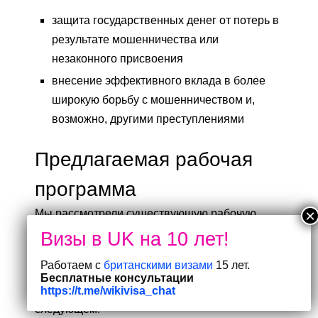
защита государственных денег от потерь в
результате мошенничества или
незаконного присвоения
внесение эффективного вклада в более
широкую борьбу с мошенничеством и,
возможно, другими преступлениями
Предлагаемая рабочая
программа
Мы рассмотрели существующую рабочую
программу
NFI
, чтобы рассмотреть наборы
данных, включенные в
NFI
, а также список
Работаем с
британскими визами
15 лет.
организаций, которые должны предоставлять
Бесплатные консультации
данные. Наши предложения заключаются в
https://t.me/wikivisa_chat
следующем: