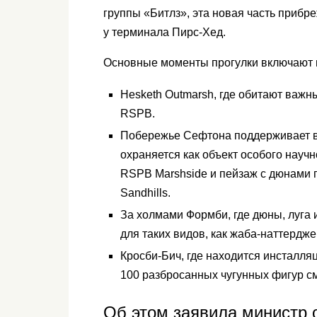
группы «Битлз», эта новая часть прибре
у терминала Пирс-Хед.
Основные моменты прогулки включают в
Hesketh Outmarsh, где обитают важн
RSPB.
Побережье Сефтона поддерживает в
охраняется как объект особого научн
RSPB Marshside и пейзаж с дюнами п
Sandhills.
За холмами Формби, где дюны, луга
для таких видов, как жаба-наттердж
Кросби-Бич, где находится инсталля
100 разбросанных чугунных фигур с
Об этом заявила министр