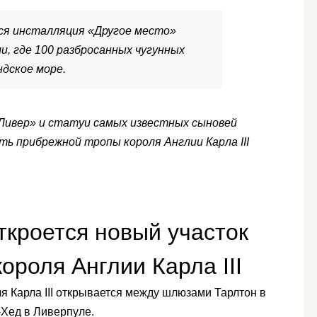
тся инсталляция «Другое место»
и, где 100 разбросанных чугунных
дское море.
Ливер» и статуи самых известных сыновей
сть прибрежной тропы короля Англии Карла III
ткроется новый участок
ороля Англии Карла III
я Карла III открывается между шлюзами Тарлтон в
Хед в Ливерпуле.