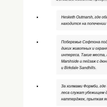
Hesketh Outmarsh, где 
находится на попечении
Побережье Сефтона по
диких животных и охран
интереса. Такие места,
Marshside и пейзаж с дю
и Birkdale Sandhills.
За холмами Формби, где 
леса служат убежищем дл
наттерджек, прыткая ящ