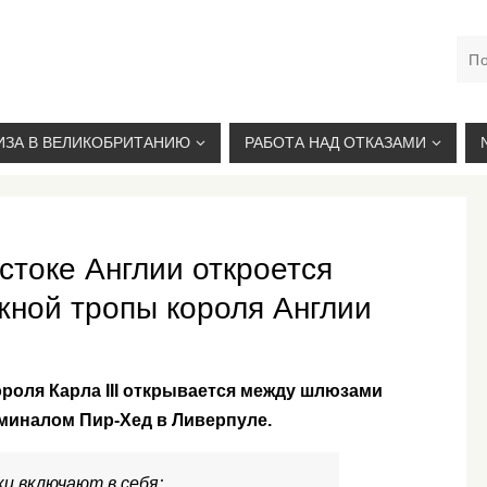
М. КУРСКАЯ, +7(926)734-03-33, +7(926)274-03-33, VISA@
ИЗА В ВЕЛИКОБРИТАНИЮ
РАБОТА НАД ОТКАЗАМИ
стоке Англии откроется
жной тропы короля Англии
роля Карла III открывается между шлюзами
миналом Пир-Хед в Ливерпуле.
и включают в себя;