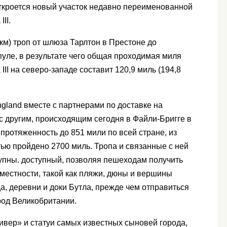
откроется новый участок недавно переименованной
II.
км) троп от шлюза Тарлтон в Престоне до
уле, в результате чего общая проходимая миля
II на северо-западе составит 120,9 миль (194,8
ngland вместе с партнерами по доставке на
 с другим, происходящим сегодня в Файли-Бригге в
ротяженность до 851 мили по всей стране, из
тью пройдено 2700 миль. Тропа и связанные с ней
упны. доступный, позволяя пешеходам получить
местности, такой как пляжи, дюны и вершины
а, деревни и доки Бутла, прежде чем отправиться
род Великобритании.
ивер» и статуи самых известных сыновей города,