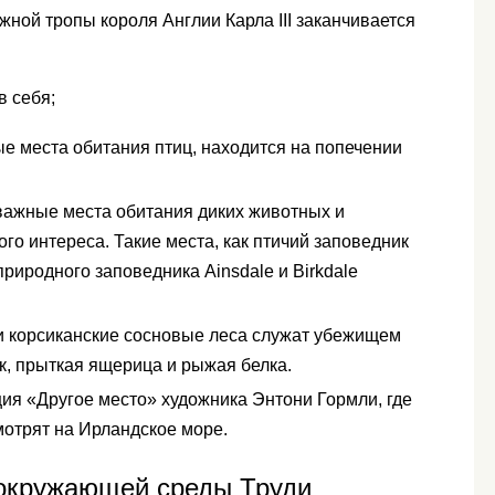
жной тропы короля Англии Карла III заканчивается
 себя;
ые места обитания птиц, находится на попечении
ажные места обитания диких животных и
ого интереса. Такие места, как птичий заповедник
риродного заповедника Ainsdale и Birkdale
 и корсиканские сосновые леса служат убежищем
ек, прыткая ящерица и рыжая белка.
ция «Другое место» художника Энтони Гормли, где
мотрят на Ирландское море.
 окружающей среды Труди