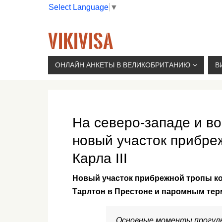
Select Language
▼
VIKIVISA
Г. МОСКВА, 2-Й СЫРОМЯТНИЧЕСКИЙ ПЕР., 11, 
ОНЛАЙН АНКЕТЫ В ВЕЛИКОБРИТАНИЮ
В
На северо-западе и во
новый участок прибре
Карла III
Новый участок прибрежной тропы ко
Тарлтон в Престоне и паромным тер
Основные моменты прогулк