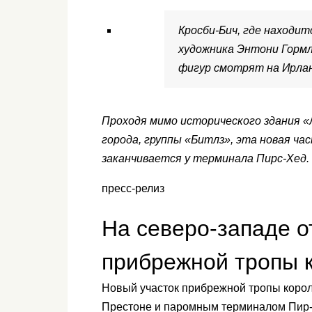
Кросби-Бич, где находи
художника Энтони Гормл
фигур смотрят на Ирлан
Проходя мимо исторического здания «
города, группы «Битлз», эта новая ча
заканчивается у терминала Пирс-Хед.
пресс-релиз
На северо-западе о
прибрежной тропы к
Новый участок прибрежной тропы корол
Престоне и паромным терминалом Пир-