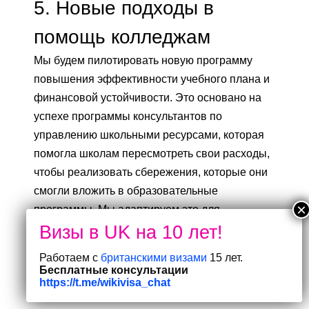
5.
Новые подходы в
помощь колледжам
Мы будем пилотировать новую программу
повышения эффективности учебного плана и
финансовой устойчивости. Это основано на
успехе программы консультантов по
управлению школьными ресурсами, которая
помогла школам пересмотреть свои расходы,
чтобы реализовать сбережения, которые они
смогли вложить в образовательные
программы. Мы адаптируем это для
удовлетворения потребностей колледжей и
предоставляемых ими услуг.
Работаем с
британскими визами
15 лет.
Бесплатные консультации
Для пилотного проекта мы будем
https://t.me/wikivisa_chat
использовать комиссара FE и