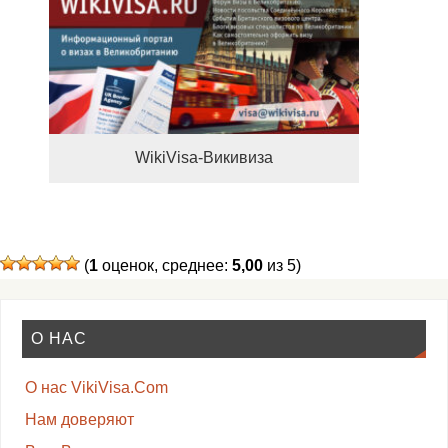
WikiVisa-Викивиза
(
1
оценок, среднее:
5,00
из 5)
О НАС
О нас VikiVisa.Com
Нам доверяют