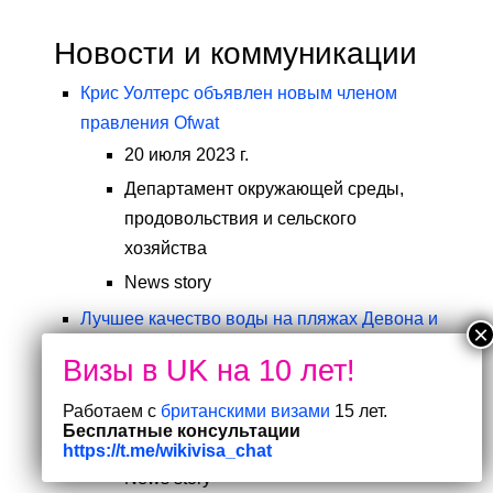
Новости и коммуникации
Крис Уолтерс объявлен новым членом
правления Ofwat
20 июля 2023 г.
Департамент окружающей среды,
продовольствия и сельского
хозяйства
News story
Лучшее качество воды на пляжах Девона и
Корнуолла
20 июля 2023 г.
Работаем с
британскими визами
15 лет.
Агентство по охране окружающей
Бесплатные консультации
среды
https://t.me/wikivisa_chat
News story