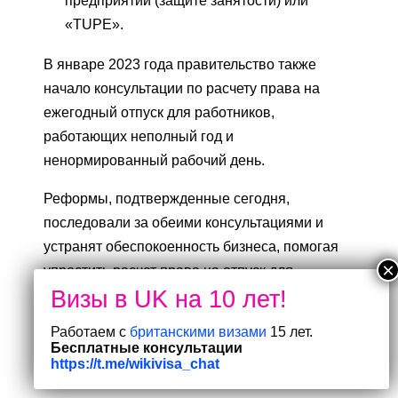
предприятий (защите занятости) или
«TUPE».
В январе 2023 года правительство также
начало консультации по расчету права на
ежегодный отпуск для работников,
работающих неполный год и
ненормированный рабочий день.
Реформы, подтвержденные сегодня,
последовали за обеими консультациями и
устранят обеспокоенность бизнеса, помогая
упростить расчет права на отпуск для
работодателей и сделать права более ясными
для всех работников с ненормированным
Работаем с
британскими визами
15 лет.
графиком и неполный год.
Бесплатные консультации
https://t.me/wikivisa_chat
Национальный председатель ФСБ Мартин