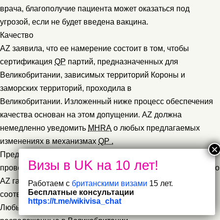
врача, благополучие пациента может оказаться под
угрозой, если не будет введена вакцина.
Качество
AZ заявила, что ее намерение состоит в том, чтобы
сертификация
QP
партий, предназначенных для
Великобритании, зависимых территорий Короны и
заморских территорий, проходила в
Великобритании. Изложенный ниже процесс обеспечения
качества основан на этом допущении. AZ должна
немедленно уведомить
MHRA
о любых предлагаемых
изменениях в механизмах
QP .
Предлагаемая поставка разрешена при условии
проведения серийных испытаний NIBSC и при условии, что
AZ гарантирует, что полный жизненный цикл продукта
Работаем с
британскими визами
15 лет.
Бесплатные консультации
соответствует следующим условиям:
https://t.me/wikivisa_chat
Любые импортные или производственные предприятия,