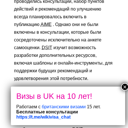
проводились консультации, набор пунктов
действий и рекомендаций по улучшению
всегда планировалось включить в
публикацию
AIME
. Однако они не были
включены в консультации, которые были
сосредоточены исключительно на анкете
самооценки.
DSIT
изучит возможность
разработки дополнительных ресурсов,
включая шаблоны и онлайн-инструменты, для
поддержки будущих рекомендаций и
удовлетворения этой потребности.
Наконец, в некоторых ответах нас просили
явно связать инструмент с правовыми
стандартами и существующими рамками.
Работаем с
британскими визами
15 лет.
Бесплатные консультации
Учитывая широкий спектр нормативных актов
https://t.me/wikivisa_chat
и стандартов в области
ИИ
, а также скорость