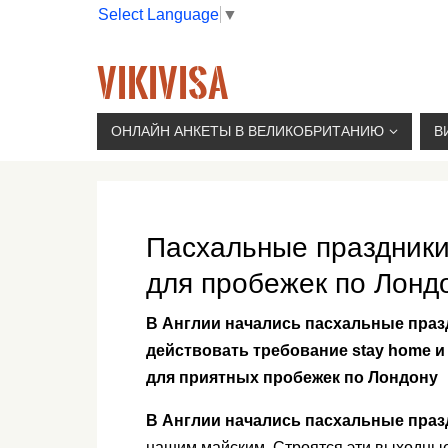
Select Language
▼
VIKIVISA
Г. МОСКВА, 2-Й СЫРОМЯТНИЧЕСКИЙ ПЕР., 11, 
ОНЛАЙН АНКЕТЫ В ВЕЛИКОБРИТАНИЮ
В
Пасхальные праздники
для пробежек по Лонд
В Англии начались пасхальные празд
действовать требование stay home и
для приятных пробежек по Лондону
В Англии начались пасхальные праз
нашим майским. Строятся эти выходные,