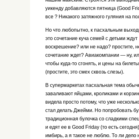
уикенду добавляются пятница (Good Frid
все ? Никакого затяжного гуляния на п
Но что любопытно, к пасхальным выхо
это сочетание куча семей с детьми ждут
воскрешение? или не надо? простите, не 
сочетание ждет? Авиакомпании — ну, ил
чтобы куда-то сгонять, и цены на билеты
(простите, это смех сквозь слезы).
В супермаркетах пасхальная тема обыч
заваливают яйцами, кроликами и корзинк
видела просто потому, что уже нескольк
стал делать Джейми. Но попробовать бул
традиционная булочка со сладкими спец
и едят ее в Good Friday (то есть сегодн
имбирь, а я такое не люблю. То ли дел