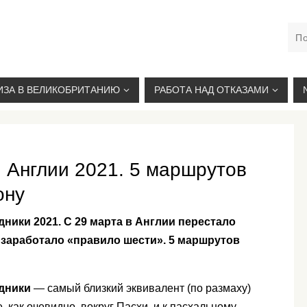
М. КУРСКАЯ, +7(926)734-03-33, +7(926)274-03-33, VISA@
ИЗА В ВЕЛИКОБРИТАНИЮ
РАБОТА НАД ОТКАЗАМИ
 Англии 2021. 5 маршрутов
ону
ники 2021. С 29 марта в Англии перестало
 заработало «правило шести». 5 маршрутов
дники
— самый близкий эквивалент (по размаху)
 как очевидно, вокруг Пасхи, и к пасхальному