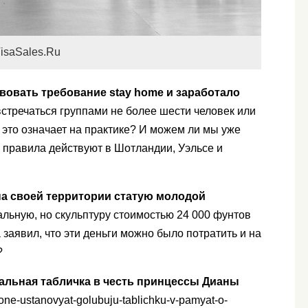
isaSales.Ru
твовать требование stay home и заработало
встречаться группами не более шести человек или
о это означает на практике? И можем ли мы уже
 правила действуют в Шотландии, Уэльсе и
на своей территории статую молодой
альную, но скульптуру стоимостью 24 000 фунтов
 заявил, что эти деньги можно было потратить и на
?
альная табличка в честь принцессы Дианы
one-ustanovyat-golubuju-tablichku-v-pamyat-o-