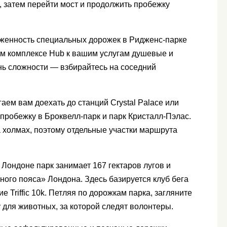
а, затем перейти мост и продолжить пробежку
женность специальных дорожек в Ридженс-парке
ом комплексе Hub к вашим услугам душевые и
нь сложности — взбирайтесь на соседний
аем вам доехать до станций Crystal Palace или
 пробежку в Броквелл-парк и парк Кристалл-Пэлас.
 холмах, поэтому отдельные участки маршрута
Лондоне парк занимает 167 гектаров лугов и
ного пояса» Лондона. Здесь базируется клуб бега
ие Triffic 10k. Петляя по дорожкам парка, загляните
 для животных, за которой следят волонтеры.