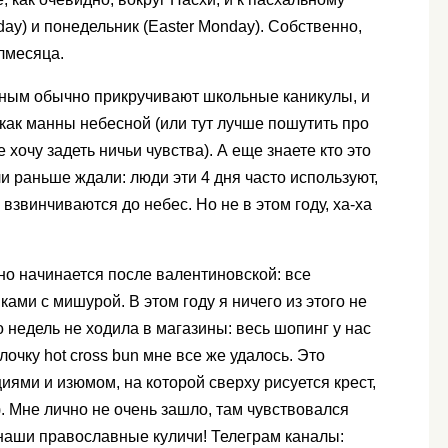
ay) и понедельник (Easter Monday). Собственно,
олмесяца.
дным обычно прикручивают школьные каникулы, и
 как манны небесной (или тут лучше пошутить про
хочу задеть ничьи чувства). А еще знаете кто это
и раньше ждали: люди эти 4 дня часто используют,
 взвинчиваются до небес. Но не в этом году, ха-ха
но начинается после валентиновской: все
ами с мишурой. В этом году я ничего из этого не
о недель не ходила в магазины: весь шопинг у нас
очку hot cross bun мне все же удалось. Это
иями и изюмом, на которой сверху рисуется крест,
я). Мне лично не очень зашло, там чувствовался
о наши православные куличи! Телеграм каналы: