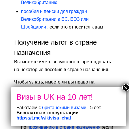
Великобританию
пособия и пенсии для граждан
Великобритании в ЕС, ЕЭЗ или
Швейцарии
, если это относится к вам
Получение льгот в стране
назначения
Вы можете иметь возможность претендовать
на некоторые пособия в стране назначения.
Чтобы узнать, имеете ли вы право на
получение пособия и как подать заявку:
обратитесь в соответствующий орган в
Работаем с
британскими визами
15 лет.
стране назначения
Бесплатные консультации
https://t.me/wikivisa_chat
ознакомьтесь с рекомендациями
по
проживанию в стране назначения
(если