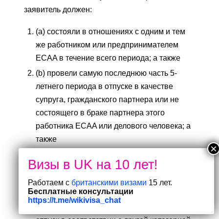
заявитель должен:
(a) состояли в отношениях с одним и тем
же работником или предпринимателем
ECAA в течение всего периода; а также
(b) провели самую последнюю часть 5-
летнего периода в отпуске в качестве
супруга, гражданского партнера или не
состоящего в браке партнера этого
работника ECAA или делового человека; а
также
(c) провели оставшуюся часть 5-летнего
периода, где это применимо, с отпуском в
качестве супруга, гражданского партнера
Работаем с
британскими визами
15 лет.
Бесплатные консультации
или не состоящего в браке партнера этого
https://t.me/wikivisa_chat
лица в то время, когда это лицо имело