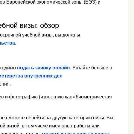
лов Европейской экономической зоны (ЕЭЗ) и
ебной визы: обзор
косрочной учебной визы, вы должны
льства
.
бходимо
подать заявку онлайн
. Узнайте больше о
истерства внутренних дел
ения.
ев и фотографию (известную как «биометрическая
 не сможете перейти на другую категорию визы. Вы
ой визой, в том числе имея опыт работы или
 проверьте, что вы
можете и чего нельзя делать
.