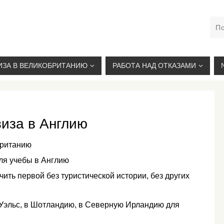
М. КУРСКАЯ, +7(926)734-03-33, +7(926)274-03-33, VISA@
ИЗА В ВЕЛИКОБРИТАНИЮ
РАБОТА НАД ОТКАЗАМИ
виза в Англию
британию
для учебы в Англию
ить первой без туристической истории, без других
в Уэльс, в Шотландию, в Северную Ирландию для