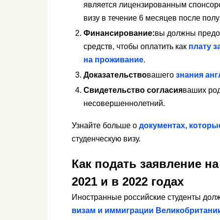
является лицензированным спонсоро
визу в течение 6 месяцев после пол
Финансирование:
вы должны предос
средств, чтобы оплатить как
плату з
на проживание
.
Доказательство
вашего
знания анг
Свидетельство согласия
ваших род
несовершеннолетний.
Узнайте больше о
документах, которы
студенческую визу.
Как подать заявление н
2021 и в 2022 годах
Иностранные российские студенты долж
визам и иммиграции Великобритани