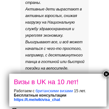
страны.
Активные дети вырастают в
активных взрослых, снижая
нагрузку на Национальную
службу здравоохранения и
укрепляя экономику.
Выигрывают все, и всё может
начаться с чего-то простого,
например, с десятиминутного
танца в гостиной или быстрой
поездки на велосипеде.
Примечания для
Работаем с
британскими визами
15 лет.
редакторов
Бесплатные консультации
https://t.me/wikivisa_chat