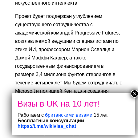
искусственного интеллекта.
Проект будет поддержан углублением
существующего сотрудничества с
академической командой Progressive Futures,
возглавляемой ведущими специалистами по
этике ИИ, профессором Марион Освальд и
Дамой Маффи Калдер, а также
государственным финансированием в
размере 3,4 миллиона фунтов стерлингов в
течение четырех лет. Мы будем сотрудничать с
Microsoft и полицией Кента для создания
Центра передового опыта CoPilot,
ориентированного на максимально
Работаем с
британскими визами
15 лет.
эффективное использование этого
Бесплатные консультации
инструмента и его ответственное применение.
https://t.me/wikivisa_chat
Вы помните ужасный инцидент в Уэст-