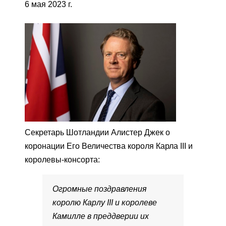
6 мая 2023 г.
Секретарь Шотландии Алистер Джек о
коронации Его Величества короля Карла III и
королевы-консорта:
Огромные поздравления
королю Карлу III и королеве
Камилле в преддверии их