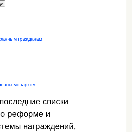
це
транным гражданам
озваны монархом.
 последние списки
 о реформе и
стемы награждений,