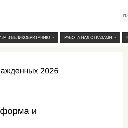
М. КУРСКАЯ, +7(926)734-03-33, +7(926)274-03-33, VISA@
ИЗА В ВЕЛИКОБРИТАНИЮ
РАБОТА НАД ОТКАЗАМИ
ражденных 2026
еформа и