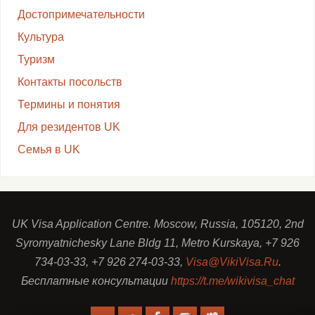
Достопримечательности
Культура
Туризм
Контакты посольств
Термины и понятия
Для резидентов UK
Семья в UK
UK Visa Application Centre. Moscow, Russia, 105120, 2nd
Syromyatnichesky Lane Bldg 11, Metro Kurskaya, +7 926
734-03-33, +7 926 274-03-33,
Visa@VikiVisa.Ru
.
Бесплатные консультации
https://t.me/wikivisa_chat