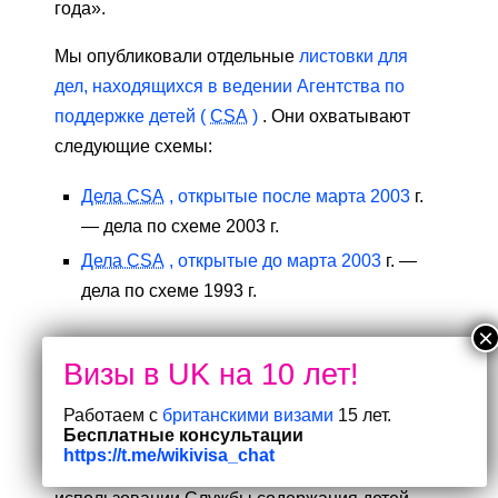
года».
Мы опубликовали отдельные
листовки для
дел, находящихся в ведении Агентства по
поддержке детей (
CSA
)
. Они охватывают
следующие схемы:
Дела CSA
, открытые после марта 2003
г.
— дела по схеме 2003 г.
Дела CSA
, открытые до марта 2003
г. —
дела по схеме 1993 г.
Буклеты службы
содержания детей
Работаем с
британскими визами
15 лет.
Бесплатные консультации
Мы опубликовали ряд листовок с подробной
https://t.me/wikivisa_chat
информацией о содержании детей и