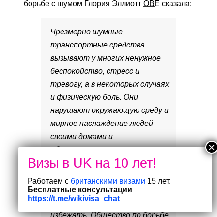
борьбе с шумом Глория Эллиотт
OBE
сказала:
Чрезмерно шумные
транспортные средства
вызывают у многих ненужное
беспокойство, стресс и
тревогу, а в некоторых случаях
и физическую боль. Они
нарушают окружающую среду и
мирное наслаждение людей
своими домами и
общественными местами.
Сообщества по всей
Великобритании все больше
Работаем с
британскими визами
15 лет.
страдают от этой болезни,
Бесплатные консультации
https://t.me/wikivisa_chat
которой можно было бы
избежать. Общество по борьбе