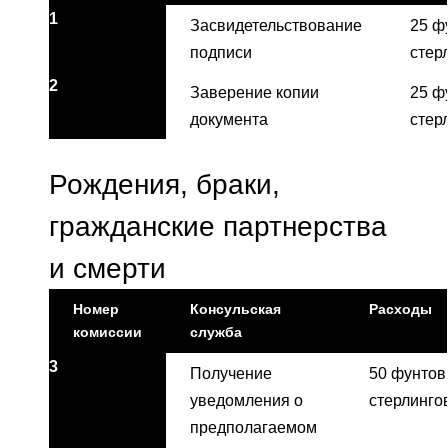
1
Засвидетельствование
25 ф
подписи
стер
2
Заверение копии
25 ф
документа
стер
Рождения, браки,
гражданские партнерства
и смерти
Номер
Консульская
Расходы
комиссии
служба
3
Получение
50 фунтов
уведомления о
стерлинго
предполагаемом