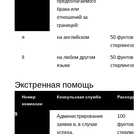
предполагаемого
брака или
отношений за
границей:
я
на английском
50 фунтов
стерлинго
II
на любом другом
50 фунтов
языке
стерлинго
Экстренная помощь
Номер
Консульская служба
Расход
комиссии
9
Администрирование
100
заявки и, в случае
фунтов
успеха,
стерли