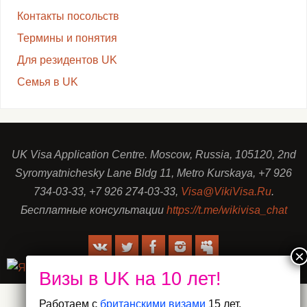
Контакты посольств
Термины и понятия
Для резидентов UK
Семья в UK
UK Visa Application Centre. Moscow, Russia, 105120, 2nd
Syromyatnichesky Lane Bldg 11, Metro Kurskaya, +7 926
734-03-33, +7 926 274-03-33,
Visa@VikiVisa.Ru
.
Бесплатные консультации
https://t.me/wikivisa_chat
Работаем с
британскими визами
15 лет.