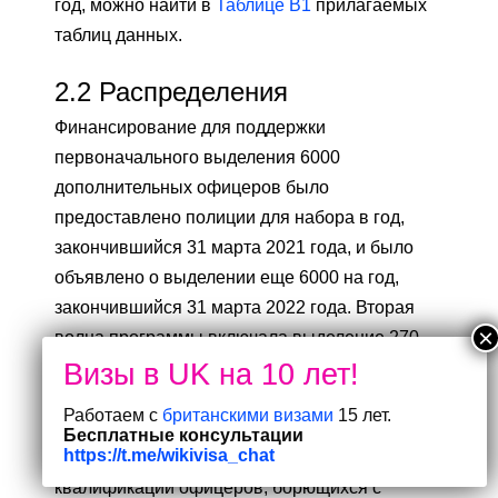
год, можно найти в
Таблице B1
прилагаемых
таблиц данных.
2.2
Распределения
Финансирование для поддержки
первоначального выделения 6000
дополнительных офицеров было
предоставлено полиции для набора в год,
закончившийся 31 марта 2021 года, и было
объявлено о выделении еще 6000 на год,
закончившийся 31 марта 2022 года. Вторая
волна программы включала выделение 270
офицеров специально для борьбы с
серьезной и организованной преступностью
Работаем с
британскими визами
15 лет.
(
SOC
) и выделение 30 офицеров полиции
Бесплатные консультации
https://t.me/wikivisa_chat
лондонского Сити специально для повышения
квалификации офицеров, борющихся с