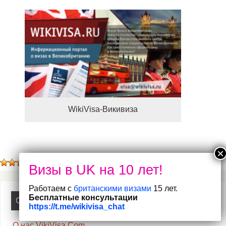
WikiVisa-Викивиза
(
1
оценок, среднее:
5,00
из 5)
Работаем с
британскими визами
15 лет.
Бесплатные консультации
О НАС
https://t.me/wikivisa_chat
О нас VikiVisa.Com