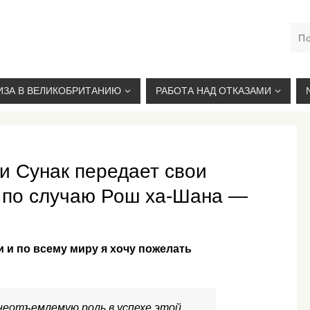
М. КУРСКАЯ, +7(926)734-03-33, +7(926)274-03-33, VISA@
ИЗА В ВЕЛИКОБРИТАНИЮ
РАБОТА НАД ОТКАЗАМИ
 Сунак передает свои
 по случаю Рош ха-Шана —
 и по всему миру я хочу пожелать
неотъемлемую роль в успехе этой