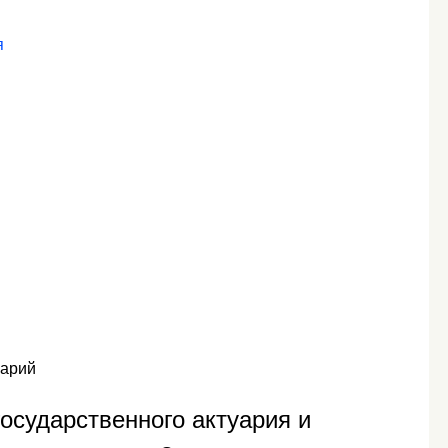
я
уарий
государственного актуария и