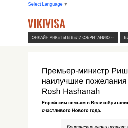
Select Language
▼
VIKIVISA
Г. МОСКВА, 2-Й СЫРОМЯТНИЧЕСКИЙ ПЕР., 11, 
ОНЛАЙН АНКЕТЫ В ВЕЛИКОБРИТАНИЮ
В
Премьер-министр Риши
наилучшие пожелания
Rosh Hashanah
Еврейским семьям в Великобритании
счастливого Нового года.
Британские евреи играют 