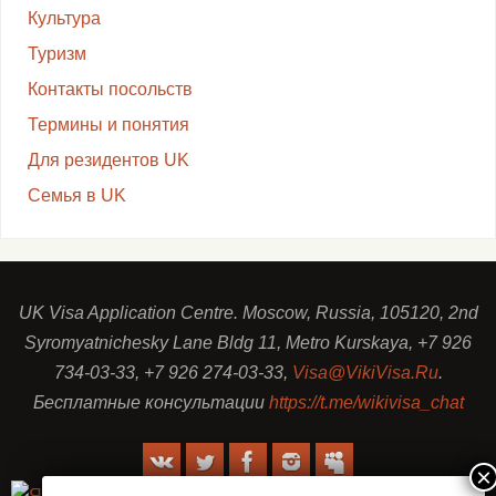
Культура
Туризм
Контакты посольств
Термины и понятия
Для резидентов UK
Семья в UK
UK Visa Application Centre. Moscow, Russia, 105120, 2nd
Syromyatnichesky Lane Bldg 11, Metro Kurskaya, +7 926
734-03-33, +7 926 274-03-33,
Visa@VikiVisa.Ru
.
Бесплатные консультации
https://t.me/wikivisa_chat