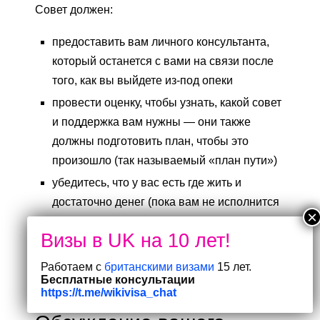
Совет должен:
предоставить вам личного консультанта,
который останется с вами на связи после
того, как вы выйдете из-под опеки
провести оценку, чтобы узнать, какой совет
и поддержка вам нужны — они также
должны подготовить план, чтобы это
произошло (так называемый «план пути»)
убедитесь, что у вас есть где жить и
достаточно денег (пока вам не исполнится
18 лет)
помочь вам продолжить жить с вашим
приемным родителем, если вы хотите
Работаем с
британскими визами
15 лет.
Бесплатные консультации
(пока вам не исполнится 21 год)
https://t.me/wikivisa_chat