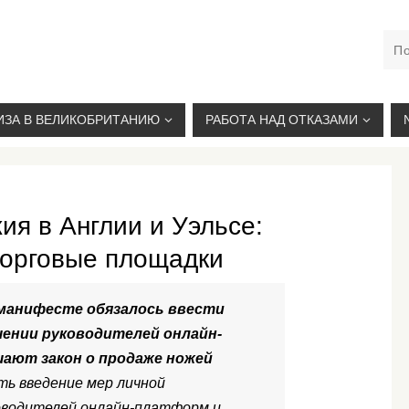
М. КУРСКАЯ, +7(926)734-03-33, +7(926)274-03-33, VISA@
ИЗА В ВЕЛИКОБРИТАНИЮ
РАБОТА НАД ОТКАЗАМИ
ия в Англии и Уэльсе:
торговые площадки
манифесте обязалось ввести
шении руководителей онлайн-
шают закон о продаже ножей
ть введение мер личной
оводителей онлайн-платформ и