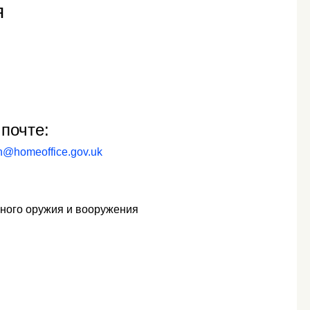
я
почте:
ion@homeoffice.gov.uk
ьного оружия и вооружения