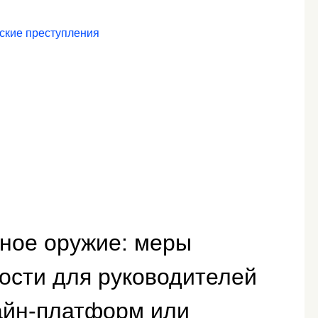
тские преступления
ьное оружие: меры
ости для руководителей
айн-платформ или