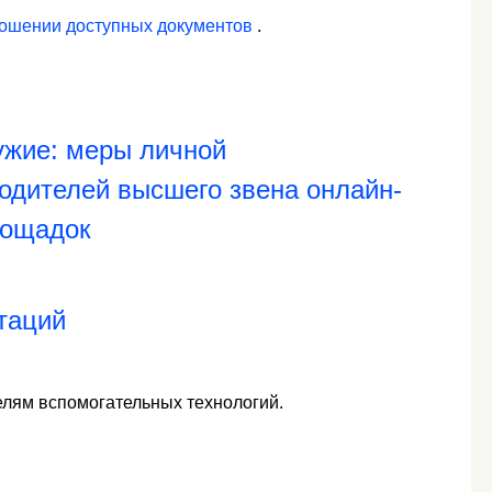
ношении доступных документов
.
ужие: меры личной
водителей высшего звена онлайн-
лощадок
таций
елям вспомогательных технологий.