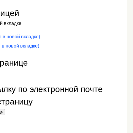
ницей
й вкладке
я в новой вкладке)
 в новой вкладке)
транице
лку по электронной почте
 страницу
це