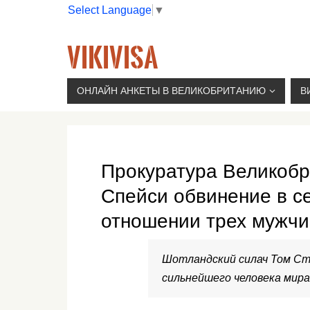
Select Language
▼
VIKIVISA
Г. МОСКВА, 2-Й СЫРОМЯТНИЧЕСКИЙ ПЕР., 11, 
ОНЛАЙН АНКЕТЫ В ВЕЛИКОБРИТАНИЮ
В
Прокуратура Великобр
Спейси обвинение в с
отношении трех мужчи
Шотландский силач Том С
сильнейшего человека мира