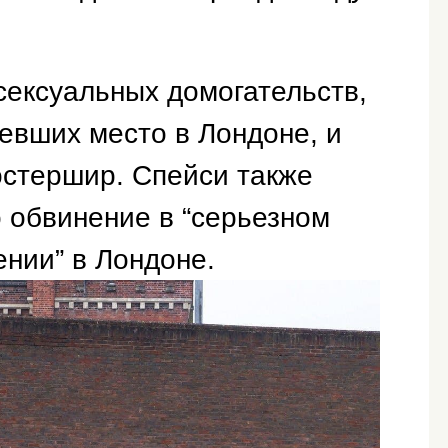
сексуальных домогательств,
евших место в Лондоне, и
остершир. Спейси также
 обвинение в “серьезном
нии” в Лондоне.