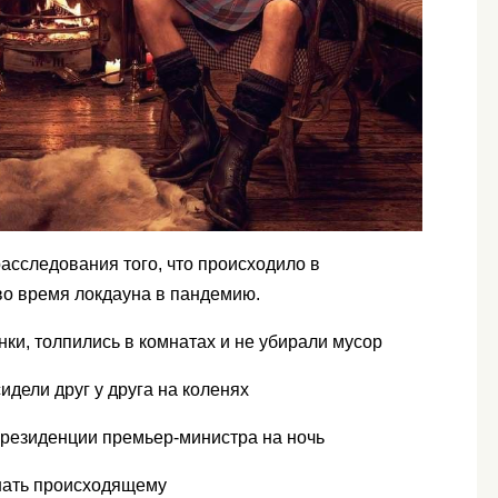
асследования того, что происходило в
во время локдауна в пандемию.
ки, толпились в комнатах и не убирали мусор
идели друг у друга на коленях
 резиденции премьер-министра на ночь
шать происходящему