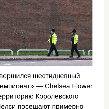
авершился шестидневный
емпионат» — Chelsea Flower
ерриторию Королевского
 Челси посещают примерно