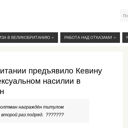
М. КУРСКАЯ, +7(926)734-03-33, +7(926)274-03-33, VISA@
ИЗА В ВЕЛИКОБРИТАНИЮ
РАБОТА НАД ОТКАЗАМИ
итании предъявило Кевину
ексуальном насилии в
н
толтман награждён титулом
 второй раз подряд. ???????