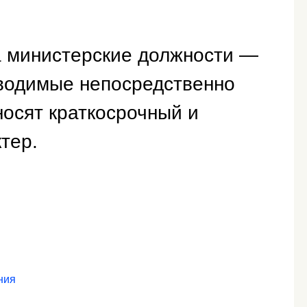
 министерские должности —
зводимые непосредственно
носят краткосрочный и
тер.
ния