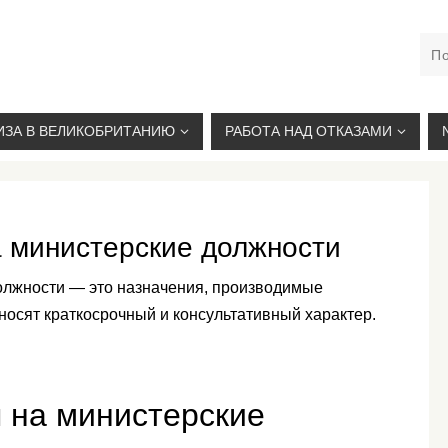
М. КУРСКАЯ, +7(926)734-03-33, +7(926)274-03-33, VISA@
ИЗА В ВЕЛИКОБРИТАНИЮ
РАБОТА НАД ОТКАЗАМИ
 министерские должности
олжности — это назначения, производимые
носят краткосрочный и консультативный характер.
 на министерские