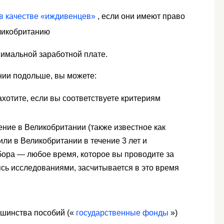
 в качестве «иждивенцев»
, если они имеют право
еликобританию
нимальной заработной плате.
нии подольше, вы можете:
захотите, если вы соответствуете критериям
ение в Великобритании (также известное как
или в Великобритании в течение 3 лет и
бора — любое время, которое вы проводите за
сь исследованиями, засчитывается в это время
ьшинства пособий («
государственные фонды
»)