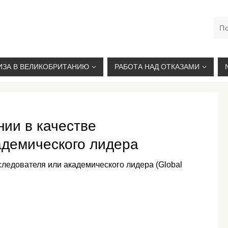
М. КУРСКАЯ, +7(926)734-03-33, +7(926)274-03-33, VISA@
ИЗА В ВЕЛИКОБРИТАНИЮ
РАБОТА НАД ОТКАЗАМИ
нии в качестве
адемического лидера
следователя или академического лидера (Global