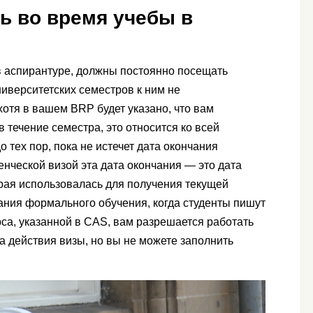
ть во время учебы в
 аспирантуре, должны постоянно посещать
ниверситетских семестров к ним не
хотя в вашем BRP будет указано, что вам
 течение семестра, это относится ко всей
тех пор, пока не истечет дата окончания
денческой визой эта дата окончания — это дата
орая использовалась для получения текущей
ания формального обучения, когда студенты пишут
са, указанной в CAS, вам разрешается работать
а действия визы, но вы не можете заполнить