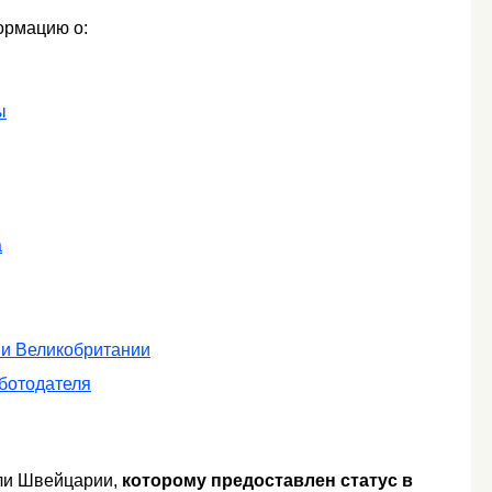
ормацию о:
ы
а
ми Великобритании
аботодателя
ли Швейцарии,
которому предоставлен статус в