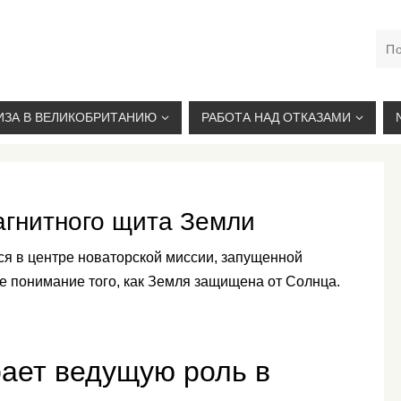
М. КУРСКАЯ, +7(926)734-03-33, +7(926)274-03-33, VISA@
ИЗА В ВЕЛИКОБРИТАНИЮ
РАБОТА НАД ОТКАЗАМИ
агнитного щита Земли
ся в центре новаторской миссии, запущенной
ше понимание того, как Земля защищена от Солнца.
ает ведущую роль в