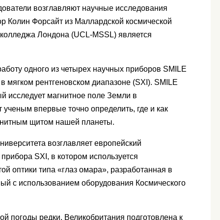
едователи возглавляют научные исследования
ор Колин Форсайт из Маллардской космической
 колледжа Лондона (UCL-MSSL) является
работу одного из четырех научных приборов SMILE
в мягком рентгеновском диапазоне (SXI). SMILE
ый исследует магнитное поле Земли в
т ученым впервые точно определить, где и как
агнитным щитом нашей планеты.
университета возглавляет европейский
 прибора SXI, в котором используется
ой оптики типа «глаз омара», разработанная в
ный с использованием оборудования Космического
й погоды редки, Великобритания подготовлена ​​к