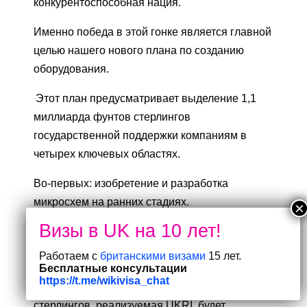
конкурентоспособная нация.
Именно победа в этой гонке является главной
целью нашего нового плана по созданию
оборудования.
Этот план предусматривает выделение 1,1
миллиарда фунтов стерлингов
государственной поддержки компаниям в
четырех ключевых областях.
Во-первых: изобретение и разработка
микросхем на ранних стадиях.
Именно поэтому наша новая программа
инноваций в области аппаратного
Работаем с
британскими визами
15 лет.
обеспечения для искусственного интеллекта
Бесплатные консультации
https://t.me/wikivisa_chat
стоимостью 120 миллионов фунтов
стерлингов, реализуемая UKRI, будет