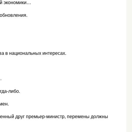
ей экономики…
 обновления.
ва в национальных интересах.
я.
огда-либо.
омен.
чтенный друг премьер-министр, перемены должны