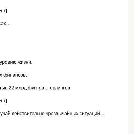
нт]
нсах…
 уровню жизни.
ых финансов.
тью 22 млрд фунтов стерлингов
нт]
случай действительно чрезвычайных ситуаций…