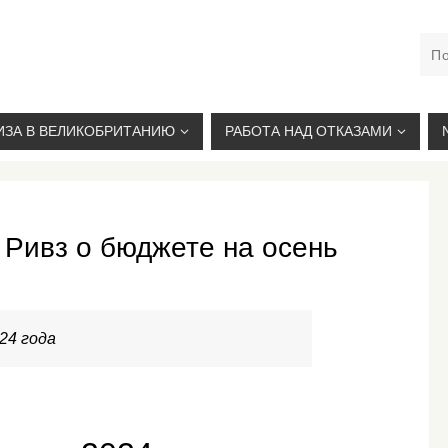
М. КУРСКАЯ, +7(926)734-03-33, +7(926)274-03-33, VISA@
ИЗА В ВЕЛИКОБРИТАНИЮ
РАБОТА НАД ОТКАЗАМИ
 Ривз о бюджете на осень
24 года