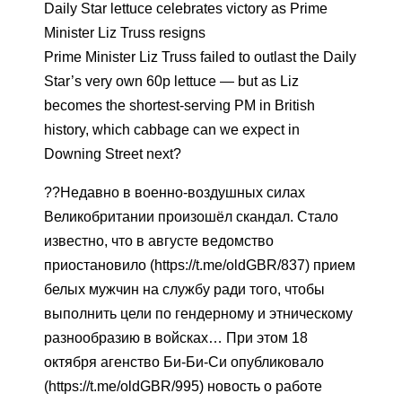
Daily Star lettuce celebrates victory as Prime
Minister Liz Truss resigns
Prime Minister Liz Truss failed to outlast the Daily
Star’s very own 60p lettuce — but as Liz
becomes the shortest-serving PM in British
history, which cabbage can we expect in
Downing Street next?
??Недавно в военно-воздушных силах
Великобритании произошёл скандал. Стало
известно, что в августе ведомство
приостановило (https://t.me/oldGBR/837) прием
белых мужчин на службу ради того, чтобы
выполнить цели по гендерному и этническому
разнообразию в войсках… При этом 18
октября агенство Би-Би-Си опубликовало
(https://t.me/oldGBR/995) новость о работе