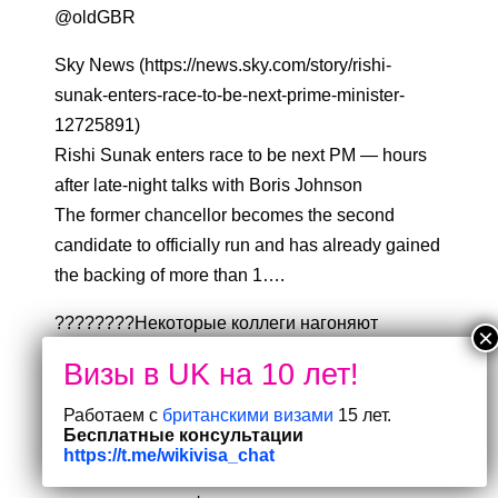
@oldGBR
Sky News (https://news.sky.com/story/rishi-
sunak-enters-race-to-be-next-prime-minister-
12725891)
Rishi Sunak enters race to be next PM — hours
after late-night talks with Boris Johnson
The former chancellor becomes the second
candidate to officially run and has already gained
the backing of more than 1….
????????Некоторые коллеги нагоняют
безосновательную панику о скором
вступлении НАТО в вооруженный конфликт
между Россией и Украиной. Правильно пишет
Работаем с
британскими визами
15 лет.
Бесплатные консультации
(https://t.me/usaperiodical/5115) «Американский
https://t.me/wikivisa_chat
номер», что данное решение бессмысленно и