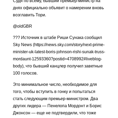
Судя по всему, бывший премьер-министр на
днях официально объявит о намерении вновь
возглавить Тори.
@oldGBR
??? Источник в штабе Риши Сунака сообщил
Sky News (https://news.sky.com/story/next-prime-
minister-uk-latest-boris-johnson-rishi-sunak-truss-
mordaunt-12593360?postid=4708992#liveblog-
body), что бывший канцлер получил заветные
100 голосов.
Это минимальное число, необходимое для
того, чтобы вступить в гонку и попытаться
стать следующим премьер-министром. Два
других лидера — Пенелопа Мордонт и Борис
Джонсон — еще не подтвердили, что тоже