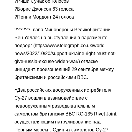
?Риши Сунак 88 голосов
?Борис Джонсон 63 голоса
?Пенни Мордонт 24 голоса
??????Глава Минобороны Великобритании
Бен Уоллес на выступлении в парламенте
подверг (https://www.telegraph.co.uk/world-
news/2022/10/20/support-ukraine-right-must-not-
give-russia-excuse-widen-war/) огласке
инцидент, произошедший 29 сентября между
британскими и российскими ВВС.
«Два российских вооруженных истребителя
Су-27 вошли в взаимодействие с
невооруженным разведывательным
самолетом британских ВВС RC-135 Rivet Joint,
осуществляющим патрулирование над
Черным морем…Один из самолетов Су-27