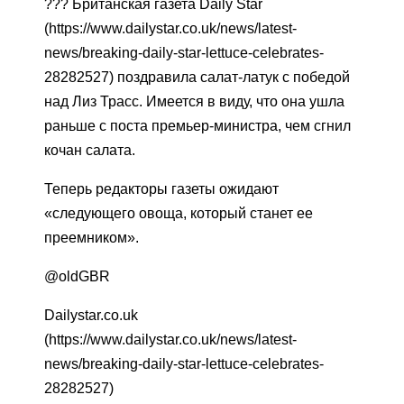
??? Британская газета Daily Star
(https://www.dailystar.co.uk/news/latest-
news/breaking-daily-star-lettuce-celebrates-
28282527) поздравила салат-латук с победой
над Лиз Трасс. Имеется в виду, что она ушла
раньше с поста премьер-министра, чем сгнил
кочан салата.
Теперь редакторы газеты ожидают
«следующего овоща, который станет ее
преемником».
@oldGBR
Dailystar.co.uk
(https://www.dailystar.co.uk/news/latest-
news/breaking-daily-star-lettuce-celebrates-
28282527)