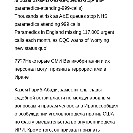
/thousands-at-risk-as-ae-queues-stop-nhs-
paramedics-attending-999-calls)
Thousands at risk as A&E queues stop NHS
paramedics attending 999 calls
Paramedics in England missing 117,000 urgent
calls each month, as CQC warns of ‘worrying
new status quo’
????Некоторые СМИ Великобритании и их
персонал могут признать террористами в
Иране
Казем Гариб-Абади, заместитель главы
судебной ветви власти по международным
вопросам и правам человека в Иранесообщил
о возбуждении уголовного дела против США
по факту вмешательства во внутренние дела
ИРИ. Кроме того, он призвал признать