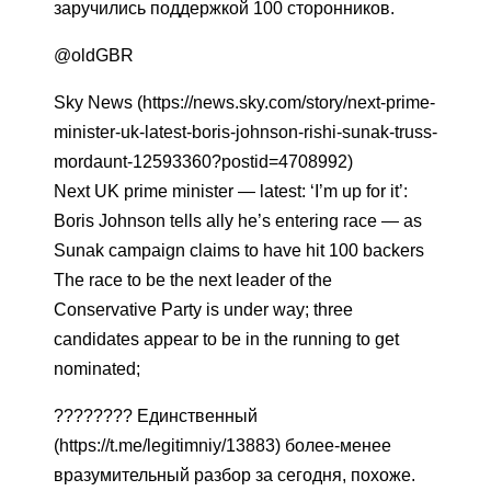
заручились поддержкой 100 сторонников.
@oldGBR
Sky News (https://news.sky.com/story/next-prime-
minister-uk-latest-boris-johnson-rishi-sunak-truss-
mordaunt-12593360?postid=4708992)
Next UK prime minister — latest: ‘I’m up for it’:
Boris Johnson tells ally he’s entering race — as
Sunak campaign claims to have hit 100 backers
The race to be the next leader of the
Conservative Party is under way; three
candidates appear to be in the running to get
nominated;
???????? Единственный
(https://t.me/legitimniy/13883) более-менее
вразумительный разбор за сегодня, похоже.