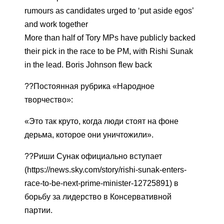
rumours as candidates urged to ‘put aside egos’
and work together
More than half of Tory MPs have publicly backed
their pick in the race to be PM, with Rishi Sunak
in the lead. Boris Johnson flew back
??Постоянная рубрика «Народное
творчество»:
«Это так круто, когда люди стоят на фоне
дерьма, которое они уничтожили».
??Риши Сунак официально вступает
(https://news.sky.com/story/rishi-sunak-enters-
race-to-be-next-prime-minister-12725891) в
борьбу за лидерство в Консервативной
партии.