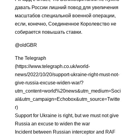
давать России лишний повод для увеличения
масштабов специальной военной операции,
если, конечно, Соединенное Королевство не
собирается повышать ставки.
@oldGBR
The Telegraph
(https://www.telegraph.co.uk/world-
news/2022/10/20/support-ukraine-right-must-not-
give-russia-excuse-widen-war/?
utm_content=world%20news&utm_medium=Soci
al&utm_campaign=Echobox&utm_source=Twitte
r)
Support for Ukraine is right, but we must not give
Russia an excuse to widen the war
Incident between Russian interceptor and RAF