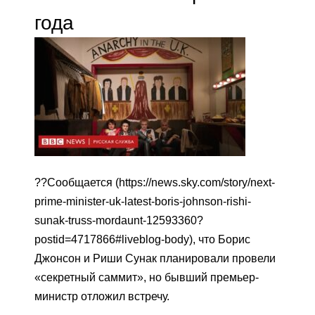
года
??Сообщается (https://news.sky.com/story/next-
prime-minister-uk-latest-boris-johnson-rishi-
sunak-truss-mordaunt-12593360?
postid=4717866#liveblog-body), что Борис
Джонсон и Риши Сунак планировали провели
«секретный саммит», но бывший премьер-
министр отложил встречу.