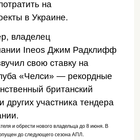
потратить на
оекты в Украине.
р, владелец
пании Ineos Джим Радклифф
вучил свою ставку на
клуба «Челси» — рекордные
инственный британский
ри других участника тендера
нии.
ателя и обрести нового владельца до 8 июня. В
допущен до следующего сезона АПЛ.