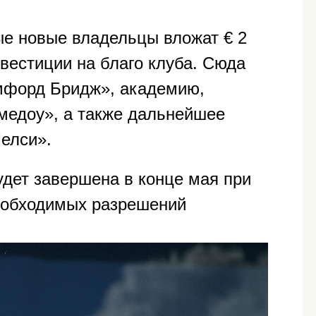
ые новые владельцы вложат € 2
вестиции на благо клуба. Сюда
эмфорд Бридж», академию,
медоу», а также дальнейшее
елси».
удет завершена в конце мая при
еобходимых разрешений