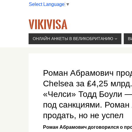
Select Language
▼
VIKIVISA
Г. МОСКВА, 2-Й СЫРОМЯТНИЧЕСКИЙ ПЕР., 11, 
ОНЛАЙН АНКЕТЫ В ВЕЛИКОБРИТАНИЮ
В
Роман Абрамович про
Chelsea за ₤4,25 млр
«Челси» Тодд Боули —
под санкциями. Роман
продать, но не успел
Роман Абрамович договорился о прод