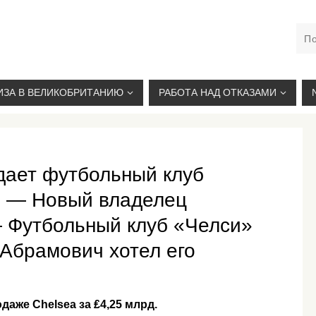
М. КУРСКАЯ, +7(926)734-03-33, +7(926)274-03-33, VISA@
ИЗА В ВЕЛИКОБРИТАНИЮ
РАБОТА НАД ОТКАЗАМИ
дает футбольный клуб
д. — Новый владелец
 Футбольный клуб «Челси»
 Абрамович хотел его
аже Chelsea за ₤4,25 млрд.