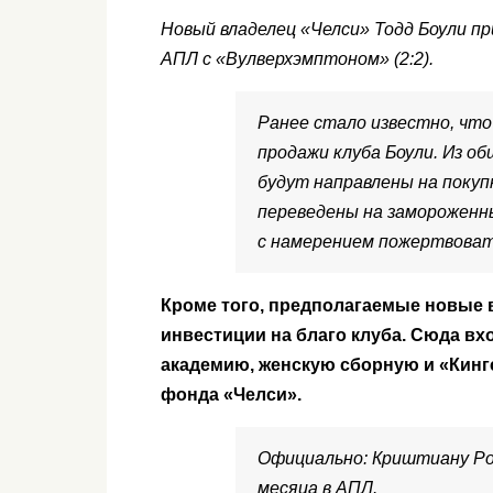
Новый владелец «Челси» Тодд Боули п
АПЛ с «Вулверхэмптоном» (2:2).
Ранее стало известно, что
продажи клуба Боули. Из о
будут направлены на покупк
переведены на замороженн
с намерением пожертвоват
Кроме того, предполагаемые новые 
инвестиции на благо клуба. Сюда в
академию, женскую сборную и «Кинг
фонда «Челси».
Официально: Криштиану Ро
месяца в АПЛ.