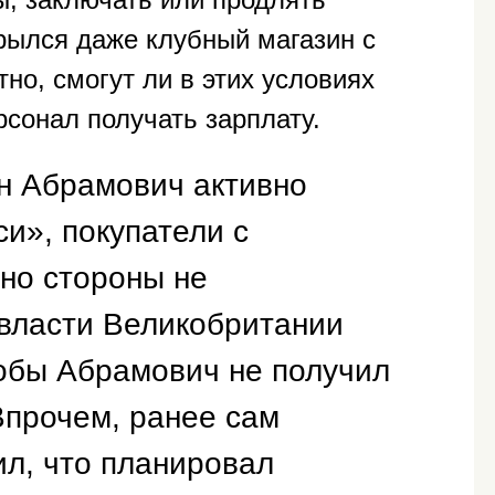
крылся даже клубный магазин с
тно, смогут ли в этих условиях
рсонал получать зарплату.
н Абрамович активно
и», покупатели с
но стороны не
 власти Великобритании
тобы Абрамович не получил
 Впрочем, ранее сам
ил, что планировал