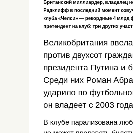
Британский миллиардер, владелец н
Радклифф в последний момент озвуч
клуба «Челси» — рекордные 4 млрд 
претендент на клуб: три других уча
Великобритания ввела
против двухсот гражда
президента Путина и б
Среди них Роман Абра
ударило по футбольно
он владеет с 2003 года
В клубе парализована люб
не может продавать билет