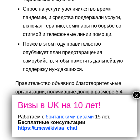
Спрос на услуги увеличился во время
пандемии, и средства поддержали услуги,
включая терапию, семинары по борьбе со
стигмой и телефонные линии помощи.
Позже в этом году правительство
опубликует план предотвращения
самоубийств, чтобы наметить дальнейшую
поддержку нуждающихся.
Правительство объявило благотворительные
организации, получившие долю в размере 5,4
миллиона фунтов стерлингов для поддержки
людей, испытывающих суицидальные мысли
Работаем с
британскими визами
15 лет.
или приближающихся к кризису. Это следует
Бесплатные консультации
из возросшего спроса на услуги, который во
https://t.me/wikivisa_chat
время пандемии удовлетворялся